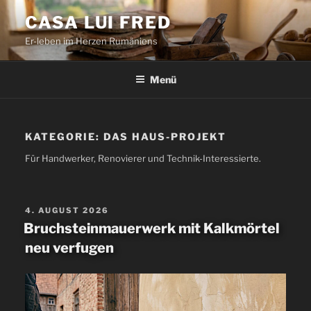
Zum
CASA LUI FRED
Inhalt
Er-leben im Herzen Rumäniens
springen
Menü
KATEGORIE:
DAS HAUS-PROJEKT
Für Handwerker, Renovierer und Technik-Interessierte.
VERÖFFENTLICHT
4. AUGUST 2026
AM
Bruchsteinmauerwerk mit Kalkmörtel
neu verfugen