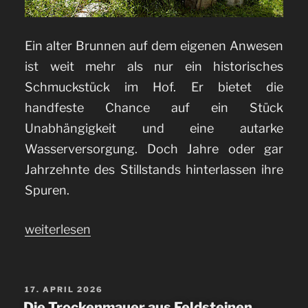
Ein alter Brunnen auf dem eigenen Anwesen
ist weit mehr als nur ein historisches
Schmuckstück im Hof. Er bietet die
handfeste Chance auf ein Stück
Unabhängigkeit und eine autarke
Wasserversorgung. Doch Jahre oder gar
Jahrzehnte des Stillstands hinterlassen ihre
Spuren.
„Die
weiterlesen
Revitalisierung
des
traditionellen
VERÖFFENTLICHT
17. APRIL 2026
AM
Die Trockenmauer aus Feldsteinen