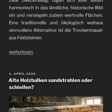
zwar zweckmäßig, fügen sich aber selten
harmonisch in das ländliche, historische Bild
ein und versiegeln zudem wertvolle Flächen.
Eine traditionelle und ökologisch weitaus
sinnvollere Alternative ist die Trockenmauer
aus Feldsteinen.
„Die
weiterlesen
Trockenmauer
aus
Feldsteinen“
VERÖFFENTLICHT
4. APRIL 2026
AM
Alte Holzbalken sandstrahlen oder
schleifen?