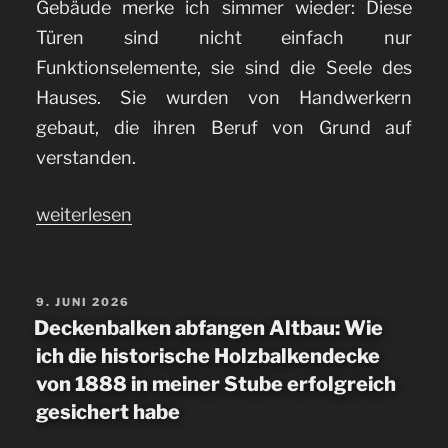
Gebäude merke ich simmer wieder: Diese
Türen sind nicht einfach nur
Funktionselemente, sie sind die Seele des
Hauses. Sie wurden von Handwerkern
gebaut, die ihren Beruf von Grund auf
verstanden.
„Das
weiterlesen
schadenfreie
Richten
verzogener
VERÖFFENTLICHT
9. JUNI 2026
AM
Deckenbalken abfangen Altbau: Wie
hölzerner
ich die historische Holzbalkendecke
Innen-
von 1888 in meiner Stube erfolgreich
und
gesichert habe
Außentüren“