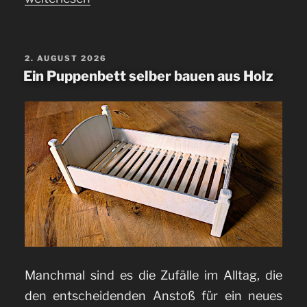
mit
Kalkmörtel
neu
VERÖFFENTLICHT
2. AUGUST 2026
AM
Ein Puppenbett selber bauen aus Holz
verfugen“
Manchmal sind es die Zufälle im Alltag, die
den entscheidenden Anstoß für ein neues