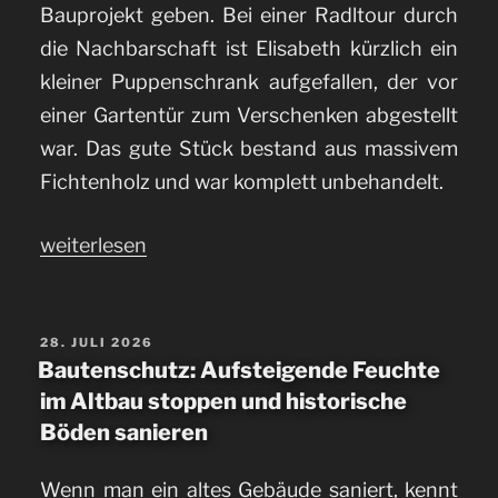
Bauprojekt geben. Bei einer Radltour durch
die Nachbarschaft ist Elisabeth kürzlich ein
kleiner Puppenschrank aufgefallen, der vor
einer Gartentür zum Verschenken abgestellt
war. Das gute Stück bestand aus massivem
Fichtenholz und war komplett unbehandelt.
„Ein
weiterlesen
Puppenbett
selber
bauen
VERÖFFENTLICHT
28. JULI 2026
AM
Bautenschutz: Aufsteigende Feuchte
aus
im Altbau stoppen und historische
Holz“
Böden sanieren
Wenn man ein altes Gebäude saniert, kennt