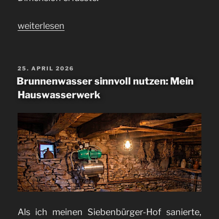
„Deckenbalken
weiterlesen
abfangen
Altbau:
Wie
VERÖFFENTLICHT
25. APRIL 2026
AM
Brunnenwasser sinnvoll nutzen: Mein
ich
Hauswasserwerk
die
historische
Holzbalkendecke
von
1888
in
meiner
Stube
Als ich meinen Siebenbürger-Hof sanierte,
erfolgreich