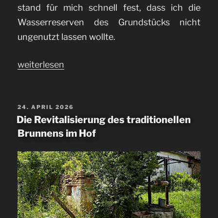
stand für mich schnell fest, dass ich die
gesichert
Wasserreserven des Grundstücks nicht
habe“
ungenutzt lassen wollte.
„Brunnenwasser
weiterlesen
sinnvoll
nutzen:
Mein
VERÖFFENTLICHT
24. APRIL 2026
AM
Die Revitalisierung des traditionellen
Hauswasserwerk“
Brunnens im Hof