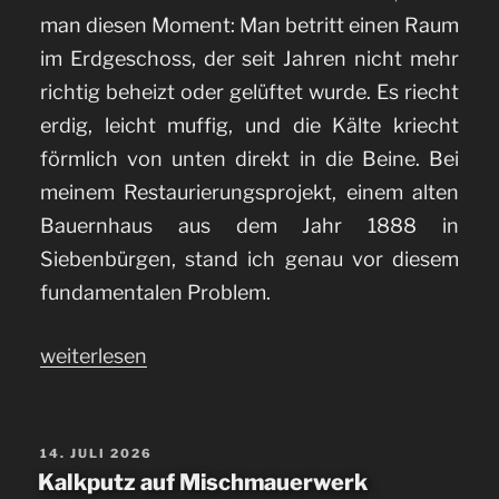
man diesen Moment: Man betritt einen Raum
im Erdgeschoss, der seit Jahren nicht mehr
richtig beheizt oder gelüftet wurde. Es riecht
erdig, leicht muffig, und die Kälte kriecht
förmlich von unten direkt in die Beine. Bei
meinem Restaurierungsprojekt, einem alten
Bauernhaus aus dem Jahr 1888 in
Siebenbürgen, stand ich genau vor diesem
fundamentalen Problem.
„Bautenschutz:
weiterlesen
Aufsteigende
Feuchte
im
VERÖFFENTLICHT
14. JULI 2026
AM
Kalkputz auf Mischmauerwerk
Altbau