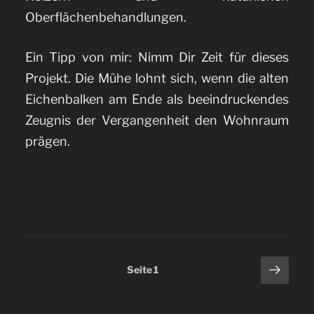
Oberflächenbehandlungen.
Ein Tipp von mir: Nimm Dir Zeit für dieses
Projekt. Die Mühe lohnt sich, wenn die alten
Eichenbalken am Ende als beeindruckendes
Zeugnis der Vergangenheit den Wohnraum
prägen.
Seitennummerierung
Näch
Seite
1
Seite
der
Beiträge