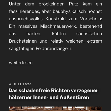
Unter dem bröckelnden Putz kam ein
faszinierendes, aber bauphysikalisch höchst
anspruchsvolles Konstrukt zum Vorschein:
Ein massives Mischmauerwerk, bestehend
aus harten, kühlen sächsischen
Bruchsteinen und relativ weichen, extrem
saugfähigen Feldbrandziegeln.
„Kalkputz
weiterlesen
auf
Mischmauerwerk
auftragen“
VERÖFFENTLICHT
4. JULI 2026
AM
Das schadenfreie Richten verzogener
hölzerner Innen- und Außentüren