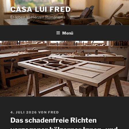
Zum
CASA LUI FRED
Inhalt
Er-leben im Herzen Rumäniens
springen
Menü
VERÖFFENTLICHT
4. JULI 2026
VON
FRED
AM
Das schadenfreie Richten