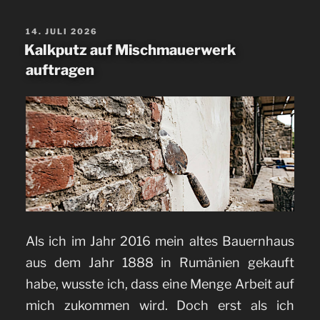
Kalkmörtel
neu
VERÖFFENTLICHT
14. JULI 2026
AM
Kalkputz auf Mischmauerwerk
verfugen“
auftragen
Als ich im Jahr 2016 mein altes Bauernhaus
aus dem Jahr 1888 in Rumänien gekauft
habe, wusste ich, dass eine Menge Arbeit auf
mich zukommen wird. Doch erst als ich