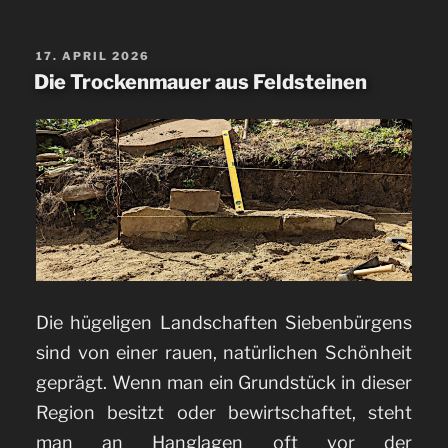
nutzen:
Mein
VERÖFFENTLICHT
17. APRIL 2026
AM
Die Trockenmauer aus Feldsteinen
Hauswasserwerk“
Die hügeligen Landschaften Siebenbürgens
sind von einer rauen, natürlichen Schönheit
geprägt. Wenn man ein Grundstück in dieser
Region besitzt oder bewirtschaftet, steht
man an Hanglagen oft vor der