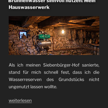
Brunnenwasser sinnvoll nutzen: Mein
Hauswasserwerk
Als ich meinen Siebenbürger-Hof sanierte,
stand für mich schnell fest, dass ich die
Wasserreserven des Grundstücks nicht
ungenutzt lassen wollte.
„Brunnenwasser
weiterlesen
sinnvoll