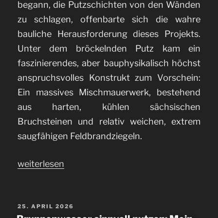
begann, die Putzschichten von den Wänden
zu schlagen, offenbarte sich die wahre
bauliche Herausforderung dieses Projekts.
Unter dem bröckelnden Putz kam ein
faszinierendes, aber bauphysikalisch höchst
anspruchsvolles Konstrukt zum Vorschein:
Ein massives Mischmauerwerk, bestehend
aus harten, kühlen sächsischen
Bruchsteinen und relativ weichen, extrem
saugfähigen Feldbrandziegeln.
„Kalkputz
weiterlesen
auf
Mischmauerwerk
auftragen“
VERÖFFENTLICHT
25. APRIL 2026
AM