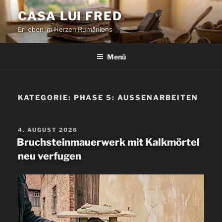
Zum
CASA LUI FRED
Inhalt
Er-leben im Herzen Rumäniens
springen
Menü
KATEGORIE:
PHASE 5: AUSSENARBEITEN
VERÖFFENTLICHT
4. AUGUST 2026
AM
Bruchsteinmauerwerk mit Kalkmörtel
neu verfugen