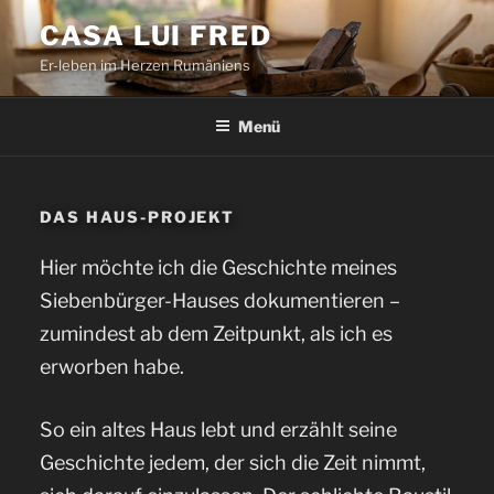
Zum
CASA LUI FRED
Inhalt
Er-leben im Herzen Rumäniens
springen
Menü
DAS HAUS-PROJEKT
Hier möchte ich die Geschichte meines
Siebenbürger-Hauses dokumentieren –
zumindest ab dem Zeitpunkt, als ich es
erworben habe.
So ein altes Haus lebt und erzählt seine
Geschichte jedem, der sich die Zeit nimmt,