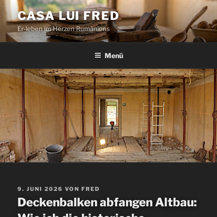
Zum
CASA LUI FRED
Inhalt
Er-leben im Herzen Rumäniens
springen
Menü
VERÖFFENTLICHT
9. JUNI 2026
VON
FRED
AM
Deckenbalken abfangen Altbau: