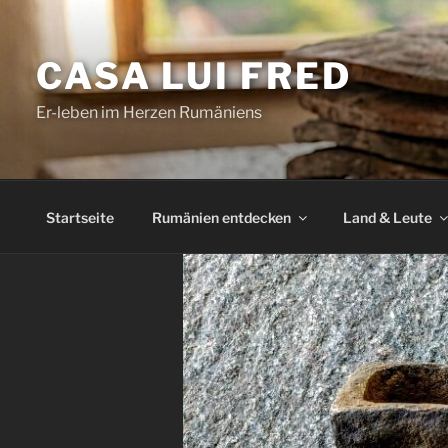
Zum
Inhalt
CASA LUI FRED
springen
Er-leben im Herzen Rumäniens
Startseite
Rumänien entdecken
Land & Leute