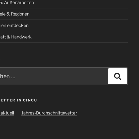
5: Außenarbeiten
iele & Regionen
ien entdecken
att & Handwerk
E
n
Suche
ETTER IN CINCU
aktuell
Jahres-Durchschnittswetter