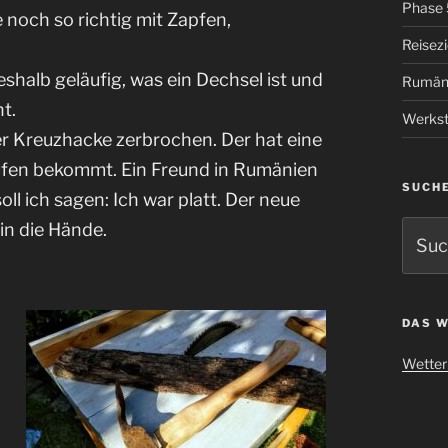
Phase 
 noch so richtig mit Zapfen,
Reisez
shalb geläufig, was ein Dechsel ist und
Rumän
t.
Werkst
er Kreuzhacke zerbrochen. Der hat eine
aufen bekommt. Ein Freund in Rumänien
SUCH
ll ich sagen: Ich war platt. Der neue
Suche
 in die Hände.
nach:
DAS W
Wetter 