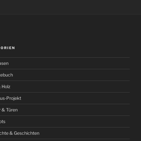
GORIEN
asen
gebuch
 Holz
us-Projekt
r & Türen
ots
chte & Geschichten