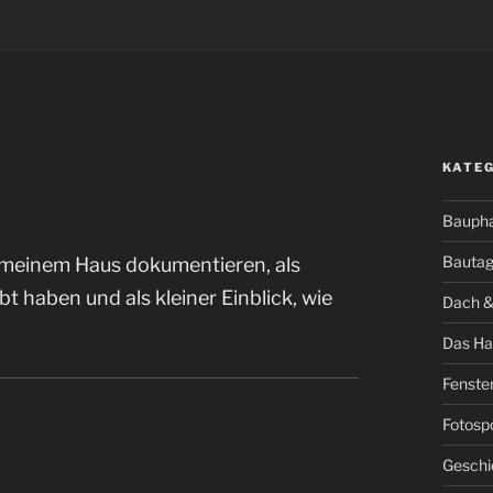
KATE
Bauph
Bauta
 meinem Haus dokumentieren, als
t haben und als kleiner Einblick, wie
Dach &
Das Ha
Fenste
Fotosp
Geschi