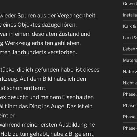
Gewer
wieder Spuren aus der Vergangenheit.
Install
te eines Objektes dazugehören.
Kalk &
 war in einem desolaten Zustand und
Land &
nig Werkzeug erhalten geblieben.
Leben 
etzten Jahrhunderts verstorben.
Materi
tücke, die ich gefunden habe, ist dieses
Natur 
rkzeug. Auf dem Bild habe ich den
Nicht k
st schon entfernt.
Phase 
lex besucht und meinem Eisenhaufen
Phase 
llt ihm das Ding ins Auge. Das ist ein
int er.
Phase 
ährend meiner ersten Ausbildung ne
Phase 
olz zu tun gehabt, habe z.B. gelernt,