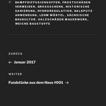
SCHLAGWÖRTER
DAMPFDIFFUSIONSOFFEN
,
FROSTSCHÄDEN
VERMEIDEN
,
GROSSSCHENK
,
HISTORISCHE
SANIERUNG
,
HYDROREGULATION
,
KALKPUTZ
ANWENDUNG
,
LEHM MÖRTEL
,
SÄCHSISCHE
BAUKULTUR
,
SALZSCHÄDEN MAUERWERK
,
WEICHE BAUSTOFFE
Beitragsnavigation
ZURÜCK
Vorheriger
Beitrag
Januar 2017
WEITER
Nächster
Beitrag
Fundstücke aus dem Haus #001