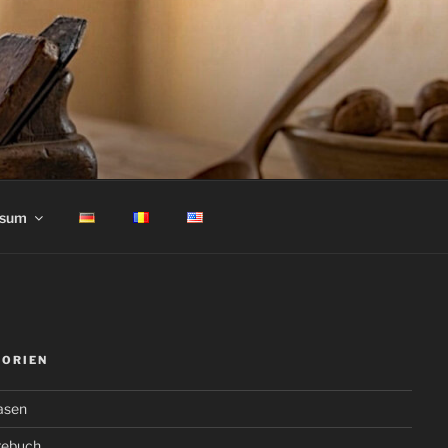
ssum
GORIEN
asen
gebuch