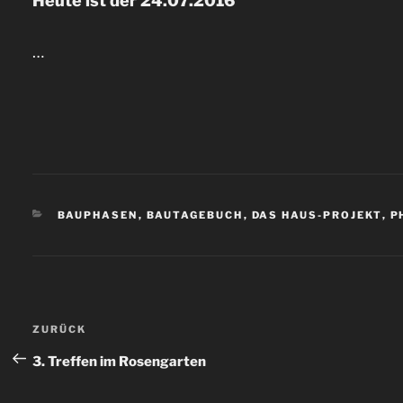
Heute ist der 24.07.2016
…
KATEGORIEN
BAUPHASEN
,
BAUTAGEBUCH
,
DAS HAUS-PROJEKT
,
P
Beitragsnavigation
ZURÜCK
Vorheriger
Beitrag
3. Treffen im Rosengarten