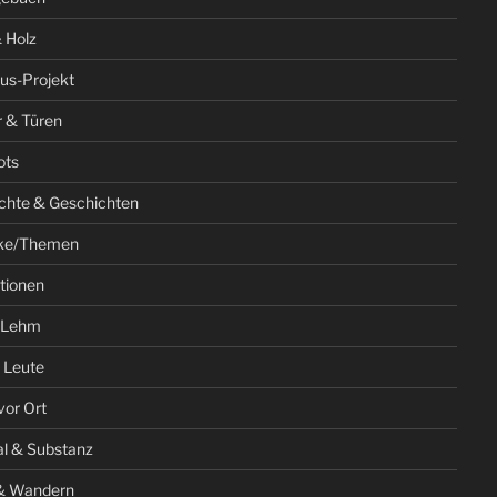
 Holz
us-Projekt
r & Türen
ots
chte & Geschichten
ke/Themen
ationen
 Lehm
 Leute
vor Ort
al & Substanz
& Wandern