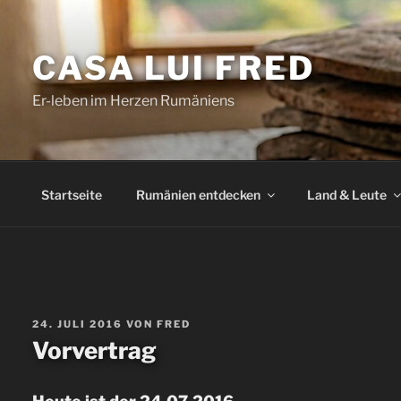
Zum
Inhalt
CASA LUI FRED
springen
Er-leben im Herzen Rumäniens
Startseite
Rumänien entdecken
Land & Leute
VERÖFFENTLICHT
24. JULI 2016
VON
FRED
AM
Vorvertrag