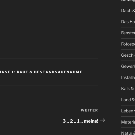
Dach &
Das Ha
Fenste
Fotosp
Geschi
Gewer
HASE 1: KAUF & BESTANDSAUFNAHME
Install
Kalk &
Land &
Leben 
WEITER
Nächster
Beitrag
3 .. 2 .. 1 .. meins!
Materi
Natur 