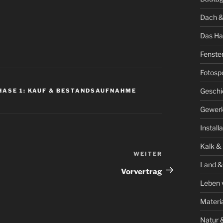
Dach &
Das Ha
Fenste
Fotosp
Geschi
HASE 1: KAUF & BESTANDSAUFNAHME
Gewer
Install
Kalk &
WEITER
Nächster
Land &
Beitrag
Vorvertrag
Leben 
Materi
Natur 