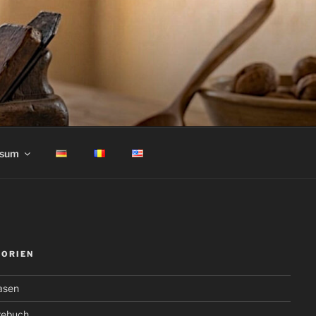
ssum
GORIEN
asen
gebuch