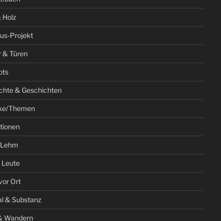
 Holz
us-Projekt
r & Türen
ots
chte & Geschichten
ke/Themen
ationen
 Lehm
 Leute
vor Ort
al & Substanz
& Wandern