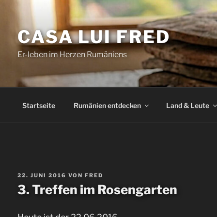
Zum
Inhalt
CASA LUI FRED
springen
Er-leben im Herzen Rumäniens
Startseite
Rumänien entdecken
Land & Leute
VERÖFFENTLICHT
22. JUNI 2016
VON
FRED
AM
3. Treffen im Rosengarten