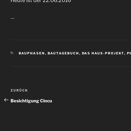
Heute ist der 22.06.2016
…
KATEGORIEN
BAUPHASEN
,
BAUTAGEBUCH
,
DAS HAUS-PROJEKT
,
P
Beitragsnavigation
ZURÜCK
Vorheriger
Beitrag
Besichtigung Cincu