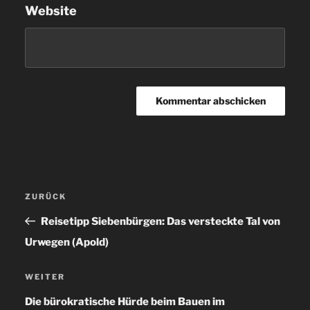
Website
Beitragsnavigation
ZURÜCK
Vorheriger
Beitrag
Reisetipp Siebenbürgen: Das versteckte Tal von
Urwegen (Apold)
WEITER
Nächster
Beitrag
Die bürokratische Hürde beim Bauen im