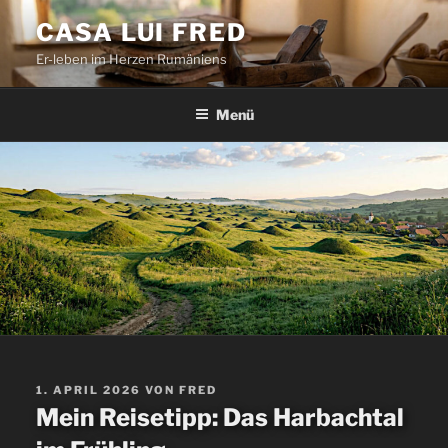
Zum
CASA LUI FRED
Inhalt
Er-leben im Herzen Rumäniens
springen
Menü
VERÖFFENTLICHT
1. APRIL 2026
VON
FRED
AM
Mein Reisetipp: Das Harbachtal