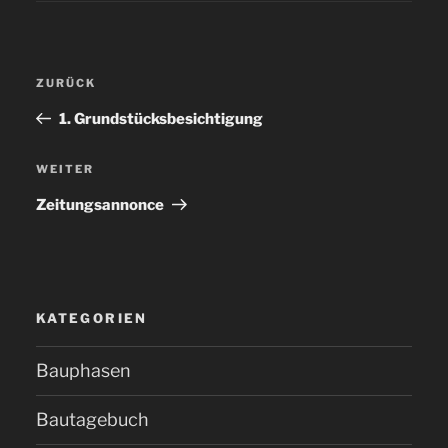
Beitragsnavigation
ZURÜCK
Vorheriger
Beitrag
1. Grundstücksbesichtigung
WEITER
Nächster
Beitrag
Zei­tungs­an­non­ce
KATEGORIEN
Bauphasen
Bautagebuch