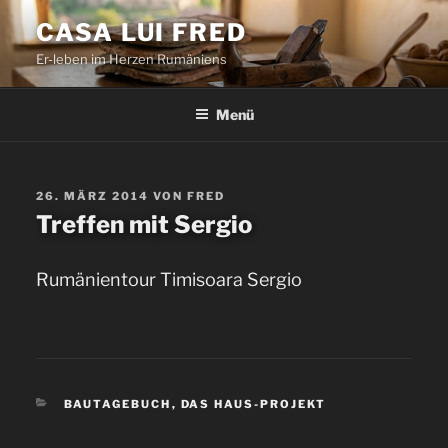
Zum
CASA LUI FRED
Inhalt
Er-leben im Herzen Rumäniens
springen
Menü
VERÖFFENTLICHT
26. MÄRZ 2014
VON
FRED
AM
Treffen mit Sergio
Rumänientour Timisoara Sergio
KATEGORIEN
BAUTAGEBUCH
,
DAS HAUS-PROJEKT