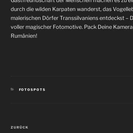
Gastfreundschaft der Menschen machen es zu ein
durch die wilden Karpaten wanderst, das Vogelle
malerischen Dörfer Transsilvaniens entdeckst – D
voller magischer Fotomotive. Pack Deine Kamera
Rumänien!
KATEGORIEN
FOTOSPOTS
Beitragsnavigation
ZURÜCK
Vorheriger