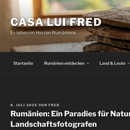
Zum
Inhalt
CASA LUI FRED
springen
Er-leben im Herzen Rumäniens
Startseite
Rumänien entdecken
Land & Leute
VERÖFFENTLICHT
8. JULI 2025
VON
FRED
AM
Rumänien: Ein Paradies für Natu
Landschaftsfotografen