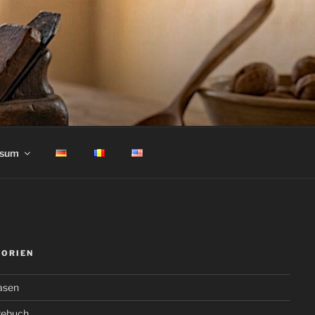
ssum
GORIEN
asen
gebuch