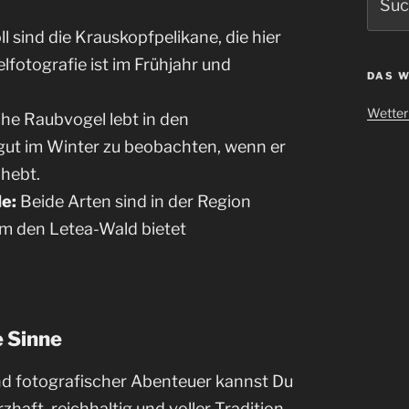
nach:
 sind die Krauskopfpelikane, die hier
lfotografie ist im Frühjahr und
DAS W
Wetter 
he Raubvogel lebt in den
gut im Winter zu beobachten, wenn er
bhebt.
e:
Beide Arten sind in der Region
um den Letea-Wald bietet
e Sinne
d fotografischer Abenteuer kannst Du
aft, reichhaltig und voller Tradition.