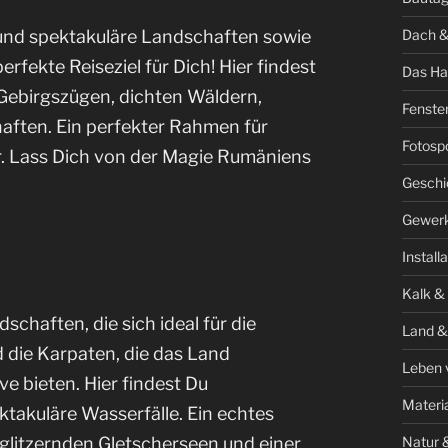
Dach &
 und spektakuläre Landschaften sowie
rfekte Reiseziel für Dich! Hier findest
Das Ha
Gebirgszügen, dichten Wäldern,
Fenste
ften. Ein perfekter Rahmen für
Fotosp
. Lass Dich von der Magie Rumäniens
Geschi
Gewer
Install
Kalk &
schaften, die sich ideal für die
Land &
 die Karpaten, die das Land
Leben 
e bieten. Hier findest Du
Materi
takuläre Wasserfälle. Ein echtes
 glitzernden Gletscherseen und einer
Natur 