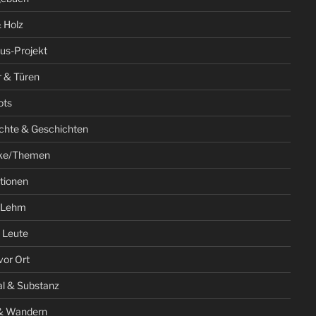
 Holz
us-Projekt
r & Türen
ots
chte & Geschichten
ke/Themen
ationen
 Lehm
 Leute
vor Ort
al & Substanz
& Wandern