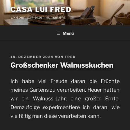
Zum
CASA LUI FRED
Inhalt
Er-leben im Herzen Rumäniens
springen
Menü
VERÖFFENTLICHT
18. DEZEMBER 2024
VON
FRED
AM
Großschenker Walnusskuchen
Ich habe viel Freude daran die Früchte
meines Gartens zu verarbeiten. Heuer hatten
wir ein Walnuss-Jahr, eine großer Ernte.
Demzufolge experimentiere ich daran, wie
vielfältig man diese verarbeiten kann.