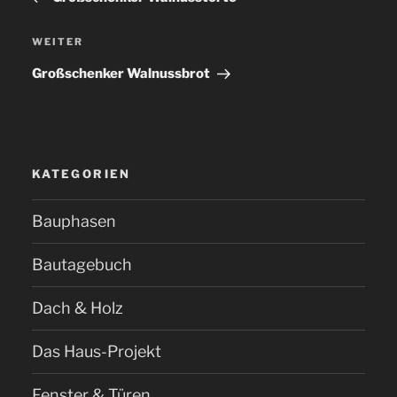
WEITER
Nächster
Beitrag
Großschenker Walnussbrot
KATEGORIEN
Bauphasen
Bautagebuch
Dach & Holz
Das Haus-Projekt
Fenster & Türen