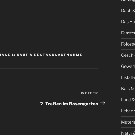
Dach &
Das Ha
Fenste
Fotosp
Geschi
HASE 1: KAUF & BESTANDSAUFNAHME
Gewer
Install
Kalk &
WEITER
Nächster
Land &
Beitrag
2. Treffen im Rosengarten
Leben 
Materi
Natur 