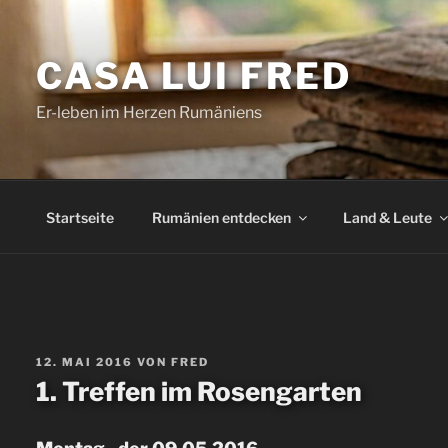
Zum
Inhalt
CASA LUI FRED
springen
Er-leben im Herzen Rumäniens
Startseite
Rumänien entdecken
Land & Leute
VERÖFFENTLICHT
12. MAI 2016
VON
FRED
AM
1. Treffen im Rosengarten