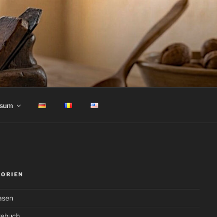
ssum
GORIEN
asen
gebuch