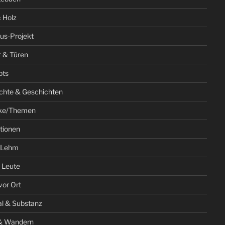
 Holz
us-Projekt
r & Türen
ots
chte & Geschichten
ke/Themen
ationen
 Lehm
 Leute
vor Ort
al & Substanz
& Wandern