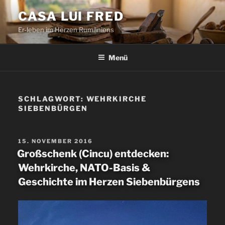
Zum
CASA LUI FRED
Inhalt
Er-leben im Herzen Rumäniens
springen
Menü
SCHLAGWORT:
WEHRKIRCHE
SIEBENBÜRGEN
VERÖFFENTLICHT
15. NOVEMBER 2016
AM
Großschenk (Cincu) entdecken:
Wehrkirche, NATO-Basis &
Geschichte im Herzen Siebenbürgens