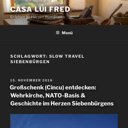
Zum
CASA LUI FRED
Inhalt
Er-leben im Herzen Rumäniens
springen
Menü
SCHLAGWORT:
SLOW TRAVEL
SIEBENBÜRGEN
VERÖFFENTLICHT
15. NOVEMBER 2016
AM
Großschenk (Cincu) entdecken:
Wehrkirche, NATO-Basis &
Geschichte im Herzen Siebenbürgens