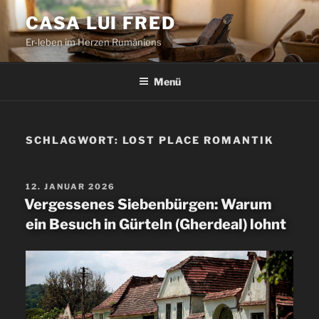
Zum
CASA LUI FRED
Inhalt
Er-leben im Herzen Rumäniens
springen
Menü
SCHLAGWORT:
LOST PLACE ROMANTIK
VERÖFFENTLICHT
12. JANUAR 2026
AM
Vergessenes Siebenbürgen: Warum
ein Besuch in Gürteln (Gherdeal) lohnt