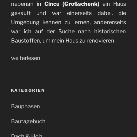
nebenan in
Cincu (Großschenk)
ein Haus
gekauft und war einerseits dabei, die
Umgebung kennen zu lernen, andererseits
war ich auf der Suche nach historischen
Baustoffen, um mein Haus zu renovieren.
„Vergessenes
weiterlesen
Siebenbürgen:
Warum
ein
KATEGORIEN
Besuch
in
Bauphasen
Gürteln
Bautagebuch
(Gherdeal)
lohnt“
Dach & Holz