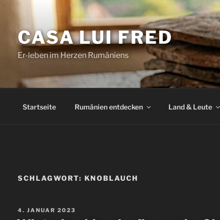
Zum
Inhalt
CASA LUI FRED
springen
Er-leben im Herzen Rumäniens
Startseite
Rumänien entdecken
Land & Leute
SCHLAGWORT:
KNOBLAUCH
VERÖFFENTLICHT
4. JANUAR 2023
AM