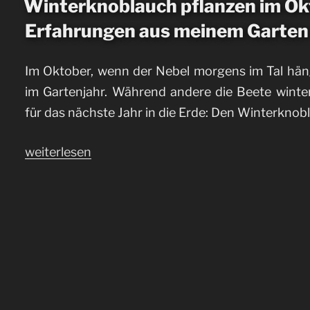
Winterknoblauch pflanzen im Ok
Erfahrungen aus meinem Garten
Im Oktober, wenn der Nebel morgens im Tal hängt
im Gartenjahr. Während andere die Beete winte
für das nächste Jahr in die Erde: Den Winterknob
„Winterknoblauch
weiterlesen
pflanzen
im
Oktober:
Anleitung
&
Erfahrungen
aus