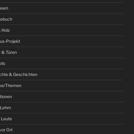
asen
gebuch
 Holz
us-Projekt
r & Türen
ots
chte & Geschichten
ke/Themen
ationen
 Lehm
 Leute
vor Ort