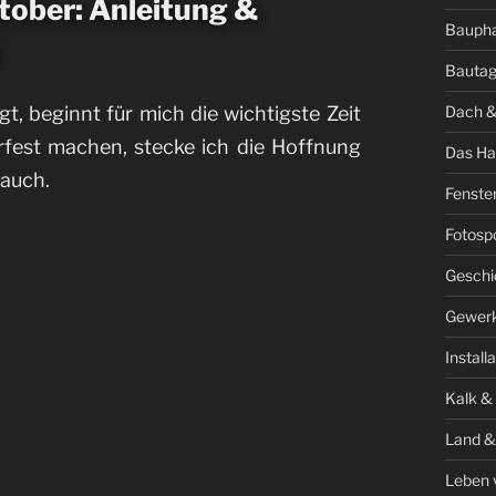
tober: Anleitung &
Bauph
Bauta
Dach &
, beginnt für mich die wichtigste Zeit
rfest machen, stecke ich die Hoffnung
Das Ha
lauch.
Fenste
Fotosp
Geschi
Gewer
Install
Kalk &
Land &
Leben 