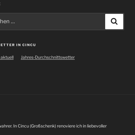
E
n
Suche
ETTER IN CINCU
aktuell
Jahres-Durchschnittswetter
wahrer. In Cincu (Großschenk) renoviere ich in liebevoller