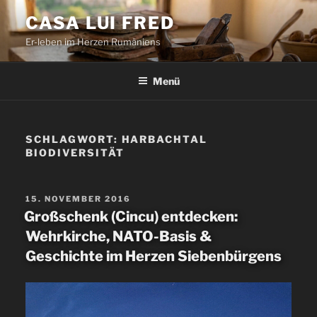
Zum
CASA LUI FRED
Inhalt
Er-leben im Herzen Rumäniens
springen
Menü
SCHLAGWORT:
HARBACHTAL
BIODIVERSITÄT
VERÖFFENTLICHT
15. NOVEMBER 2016
AM
Großschenk (Cincu) entdecken:
Wehrkirche, NATO-Basis &
Geschichte im Herzen Siebenbürgens