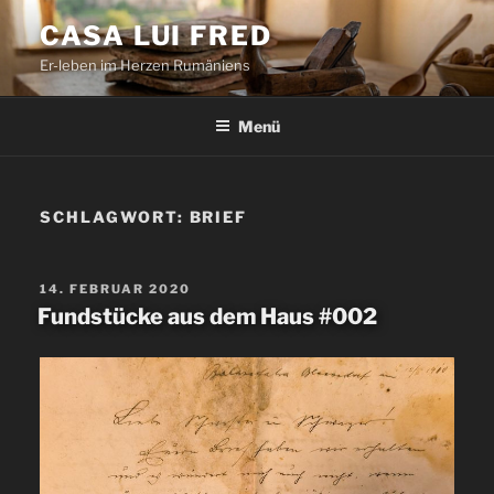
Zum
CASA LUI FRED
Inhalt
Er-leben im Herzen Rumäniens
springen
Menü
SCHLAGWORT:
BRIEF
VERÖFFENTLICHT
14. FEBRUAR 2020
AM
Fundstücke aus dem Haus #002