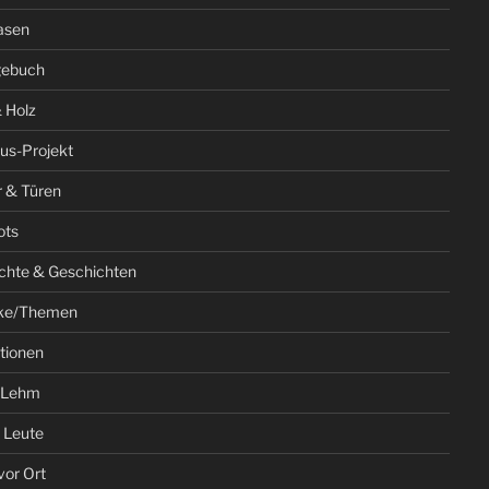
asen
gebuch
 Holz
us-Projekt
r & Türen
ots
chte & Geschichten
ke/Themen
ationen
 Lehm
 Leute
vor Ort