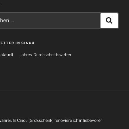
E
n
Suche
ETTER IN CINCU
aktuell
Jahres-Durchschnittswetter
wahrer. In Cincu (Großschenk) renoviere ich in liebevoller