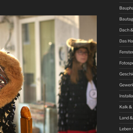
Bauph
Bauta
Dach &
Das Ha
Fenste
Fotosp
Geschi
Gewer
Install
Kalk &
Land &
Leben 