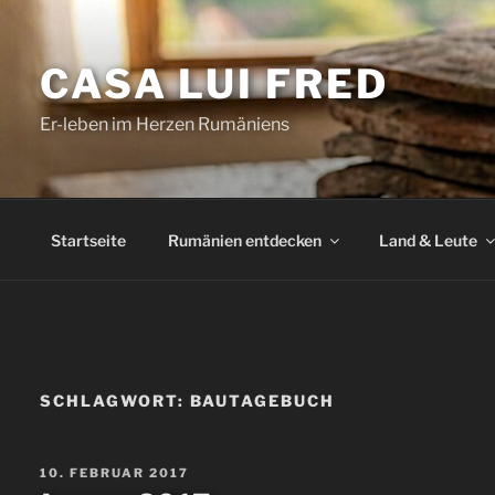
Zum
Inhalt
CASA LUI FRED
springen
Er-leben im Herzen Rumäniens
Startseite
Rumänien entdecken
Land & Leute
SCHLAGWORT:
BAUTAGEBUCH
VERÖFFENTLICHT
10. FEBRUAR 2017
AM