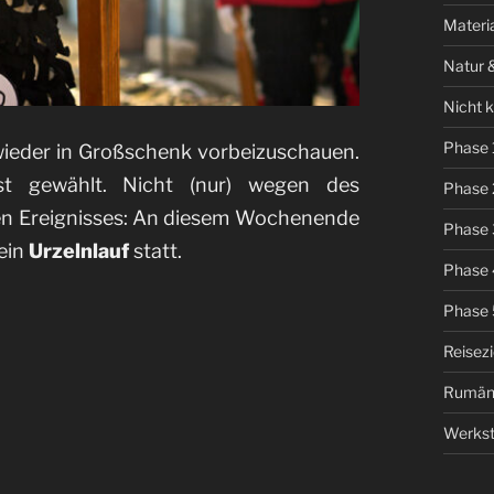
Materi
Natur 
Nicht k
Phase 
wieder in Großschenk vorbeizuschauen.
t gewählt. Nicht (nur) wegen des
Phase 
hen Ereignisses: An diesem Wochenende
Phase 
 ein
Urzelnlauf
statt.
Phase 
Phase 
Reisez
Rumän
Werkst