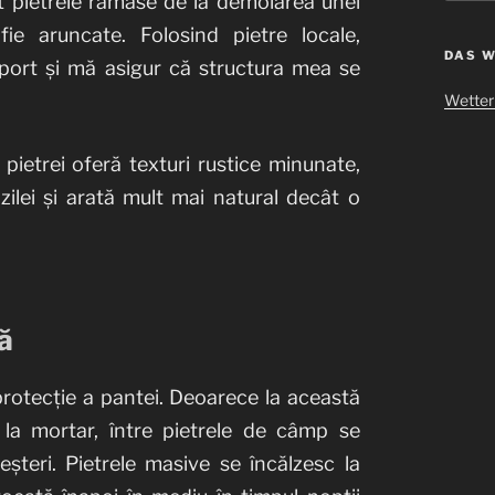
at pietrele rămase de la demolarea unei
e aruncate. Folosind pietre locale,
DAS W
port și mă asigur că structura mea se
Wetter 
pietrei oferă texturi rustice minunate,
ilei și arată mult mai natural decât o
ă
rotecție a pantei. Deoarece la această
la mortar, între pietrele de câmp se
șteri. Pietrele masive se încălzesc la