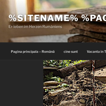
Sari
la
%SITENAME% %PA
conținut
Er-leben im Herzen Rumäniens
Pagina principala – Română
cine sunt
Vacanta in T