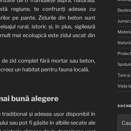
erizate de o frumusețe aspră, naturală.
stă regiune, te confrunți adesea cu
Destinaț
ilor pe pante. Zidurile din beton sunt
Jurnal 
ajul rural, istoric și, în plus, sigilează
Materia
 mult mai ecologică este zidul uscat din
Natură 
Proiect
l de zid complet fără mortar sau beton,
Spoturi
, creez un habitat pentru fauna locală.
Țara și
Viața l
mai bună alegere
SUCH
tradițional și adesea ușor disponibil în
Caută
lui sau pot fi găsite în albiile secate ale
după: