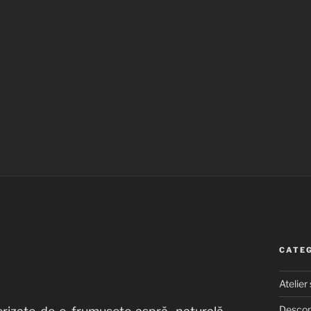
CATEG
Atelier
Descop