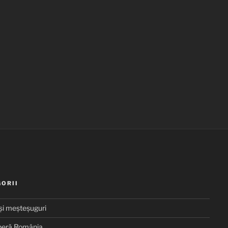
ORII
 și meșteșuguri
eră România