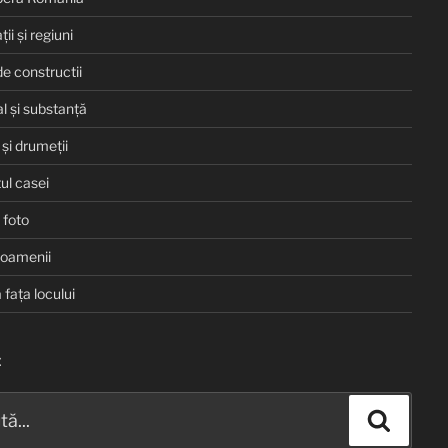
ii și regiuni
de constructii
l și substanță
și drumeții
ul casei
 foto
 oamenii
a fața locului
E
Căuta