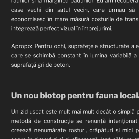
râurilor și la marginea pădurilor. Eu am recuper
case vechi din satul vecin, care urmau să fi
economisesc în mare măsură costurile de trans
integrează perfect vizual în împrejurimi.
Apropo: Pentru ochi, suprafețele structurate ale 
care se schimbă constant în lumina variabilă a z
suprafață gri de beton.
Un nou biotop pentru fauna local
Un zid uscat este mult mai mult decât o simplă p
metodă de construcție se renunță intenționat 
creează nenumărate rosturi, crăpături și mici pe