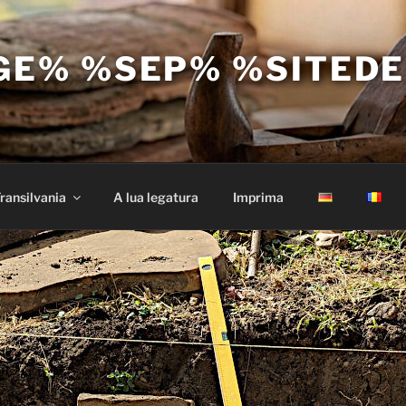
GE% %SEP% %SITED
ransilvania
A lua legatura
Imprima