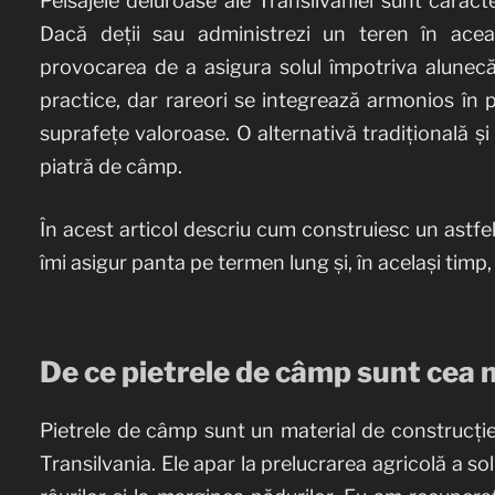
Peisajele deluroase ale Transilvaniei sunt caract
Dacă deții sau administrezi un teren în acea
provocarea de a asigura solul împotriva alunecăr
practice, dar rareori se integrează armonios în peis
suprafețe valoroase. O alternativă tradițională și
piatră de câmp.
În acest articol descriu cum construiesc un astfe
îmi asigur panta pe termen lung și, în același timp
De ce pietrele de câmp sunt cea 
Pietrele de câmp sunt un material de construcție 
Transilvania. Ele apar la prelucrarea agricolă a solu