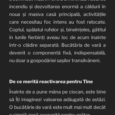
incendiu și dezvoltarea enormă a căldurii în
noua și masiva casă principală, activitățile
care necesitau foc intens au fost relocate.
Coptul, spălatul rufelor și, bineînțeles, gătitul
în lunile fierbinți aveau loc de acum înainte
într-o clădire separată. Bucătăria de vară a
devenit o componentă fixă, indispensabilă,
nu doar a gospodăriei sașilor transilvăneni.
De ce merită reactivarea pentru Tine
Înainte de a pune mâna pe ciocan, este bine
să Îți imaginezi valoarea adăugată de astăzi.
O bucătărie de vară este mult mai mult decât
o simplă zonă acoperită pentru grătar.