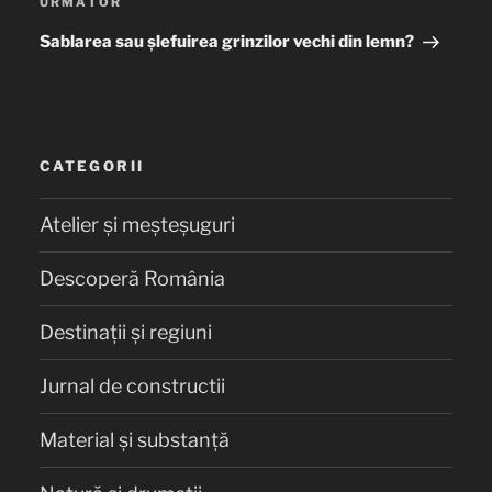
URMĂTOR
Articolul
următor
Sablarea sau șlefuirea grinzilor vechi din lemn?
CATEGORII
Atelier și meșteșuguri
Descoperă România
Destinații și regiuni
Jurnal de constructii
Material și substanță