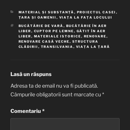
CATEGORII
MATERIAL ȘI SUBSTANȚĂ
,
PROIECTUL CASEI
,
ȚARA ȘI OAMENII
,
VIAȚA LA FAȚA LOCULUI
ETICHETE
BUCĂTĂRIE DE VARĂ
,
BUCĂTĂRIE ÎN AER
LIBER
,
CUPTOR PE LEMNE
,
GĂTIT ÎN AER
LIBER
,
MATERIALE ISTORICE
,
RENOVARE
,
RENOVARE CASĂ VECHE
,
STRUCTURA
CLĂDIRII
,
TRANSILVANIA
,
VIAȚA LA ȚARĂ
Lasă un răspuns
Adresa ta de email nu va fi publicată.
Câmpurile obligatorii sunt marcate cu
*
Comentariu
*