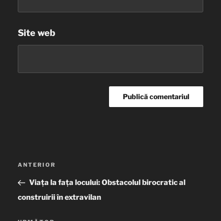
Site web
Navigare
ANTERIOR
Articolul
în
anterior
Viața la fața locului: Obstacolul birocratic al
articole
construirii în extravilan