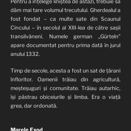
Pentru a înțelege liniștea de astăzi, trebuie să
dăm mai tare volumul trecutului. Gherdealul a
fost fondat – ca multe sate din Scaunul
Cincului – în secolul al XIII-lea de către sașii
transilvăneni. Numele german „Gürteln”
apare documentat pentru prima dată în jurul
anului 1332.
Timp de secole, acesta a fost un sat de țărani
înfloritor. Oamenii trăiau din agricultură,
meșteșuguri și comunitate. Trăiau autarhic,
își păstrau obiceiurile și limba. Era o viață
grea, dar ordonată.
Marele Exod