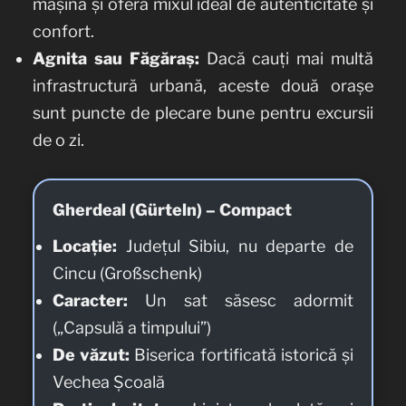
mașina și oferă mixul ideal de autenticitate și
confort.
Agnita sau Făgăraș:
Dacă cauți mai multă
infrastructură urbană, aceste două orașe
sunt puncte de plecare bune pentru excursii
de o zi.
Gherdeal (Gürteln) – Compact
Locație:
Județul Sibiu, nu departe de
Cincu (Großschenk)
Caracter:
Un sat săsesc adormit
(„Capsulă a timpului”)
De văzut:
Biserica fortificată istorică și
Vechea Școală