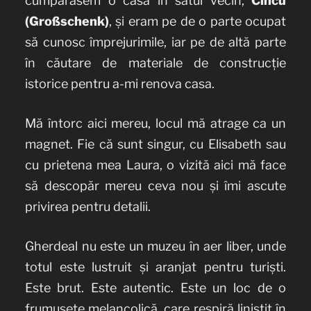
cumpărasem o casă în satul vecin,
Cincu
(Großschenk)
, și eram pe de o parte ocupat
să cunosc împrejurimile, iar pe de altă parte
în căutare de materiale de construcție
istorice pentru a-mi renova casa.
Mă întorc aici mereu, locul mă atrage ca un
magnet. Fie că sunt singur, cu Elisabeth sau
cu prietena mea Laura, o vizită aici mă face
să descopăr mereu ceva nou și îmi ascute
privirea pentru detalii.
Gherdeal nu este un muzeu în aer liber, unde
totul este lustruit și aranjat pentru turiști.
Este brut. Este autentic. Este un loc de o
frumusețe melancolică, care respiră liniștit în