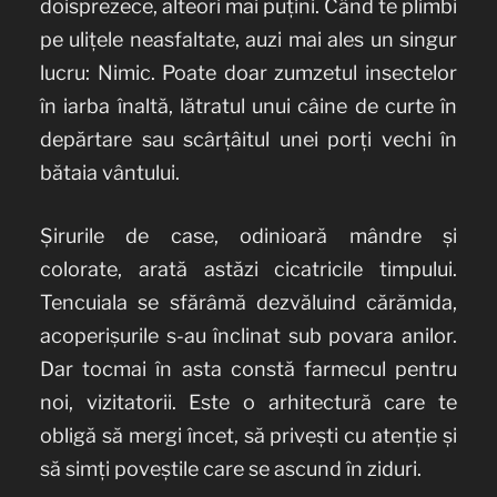
doisprezece, alteori mai puțini. Când te plimbi
pe ulițele neasfaltate, auzi mai ales un singur
lucru: Nimic. Poate doar zumzetul insectelor
în iarba înaltă, lătratul unui câine de curte în
depărtare sau scârțâitul unei porți vechi în
bătaia vântului.
Șirurile de case, odinioară mândre și
colorate, arată astăzi cicatricile timpului.
Tencuiala se sfărâmă dezvăluind cărămida,
acoperișurile s-au înclinat sub povara anilor.
Dar tocmai în asta constă farmecul pentru
noi, vizitatorii. Este o arhitectură care te
obligă să mergi încet, să privești cu atenție și
să simți poveștile care se ascund în ziduri.