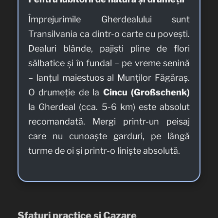
Împrejurimile Gherdealului sunt
Transilvania ca dintr-o carte cu povești.
Dealuri blânde, pajiști pline de flori
sălbatice și în fundal – pe vreme senină
– lanțul maiestuos al Munților Făgăraș.
O drumeție de la
Cincu (Großschenk)
la Gherdeal (cca. 5-6 km) este absolut
recomandată. Mergi printr-un peisaj
care nu cunoaște garduri, pe lângă
turme de oi și printr-o liniște absolută.
Sfaturi practice și Cazare