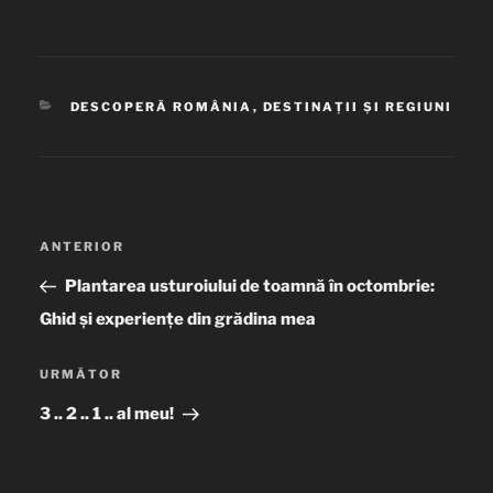
CATEGORII
DESCOPERĂ ROMÂNIA
,
DESTINAȚII ȘI REGIUNI
Navigare
ANTERIOR
Articolul
în
anterior
Plantarea usturoiului de toamnă în octombrie:
articole
Ghid și experiențe din grădina mea
URMĂTOR
Articolul
următor
3 .. 2 .. 1 .. al meu!