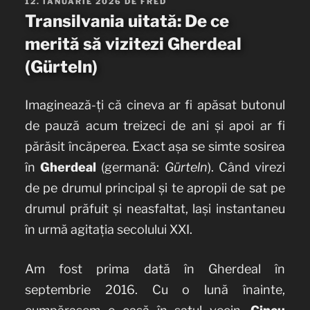
PUBLICAT
12. IANUARIE 2026
DE
FRED
PE
Transilvania uitată: De ce
merită să vizitezi Gherdeal
(Gürteln)
Imaginează-ți că cineva ar fi apăsat butonul
de pauză acum treizeci de ani și apoi ar fi
părăsit încăperea. Exact așa se simte sosirea
în
Gherdeal
(germană:
Gürteln
). Când virezi
de pe drumul principal și te apropii de sat pe
drumul prăfuit și neasfaltat, lași instantaneu
în urmă agitația secolului XXI.
Am fost prima dată în Gherdeal în
septembrie 2016. Cu o lună înainte,